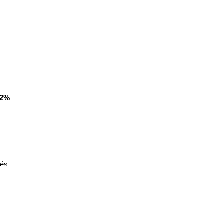
22%
és