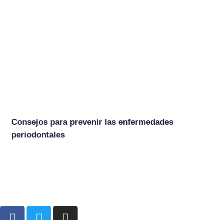
Consejos para prevenir las enfermedades
periodontales
F
T
I