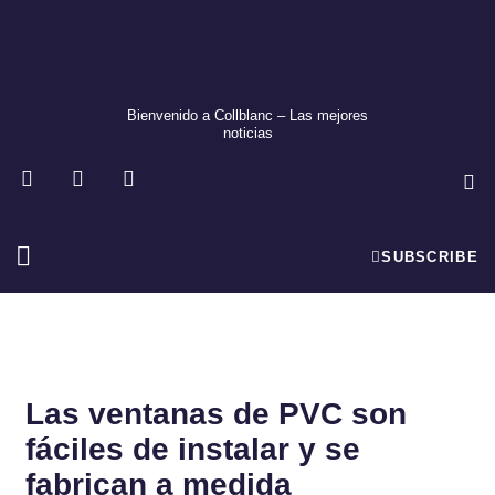
Ir
al
contenido
Bienvenido a Collblanc – Las mejores
noticias
F
T
I
a
w
n
c
i
s
e
t
t
b
t
a
SUBSCRIBE
o
e
g
o
r
r
Ciencia Y Tecnología
Economía Y Empresas
k
a
m
Las ventanas de PVC son
fáciles de instalar y se
fabrican a medida