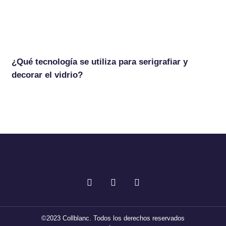
¿Qué tecnología se utiliza para serigrafiar y
decorar el vidrio?
F
T
I
a
w
n
c
i
s
e
t
t
b
t
a
©2023 Collblanc. Todos los derechos reservados