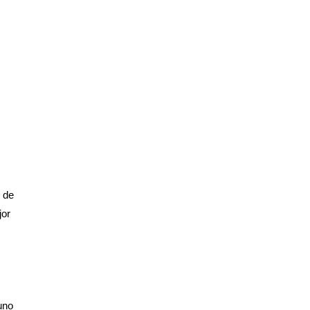
e de
jor
uno