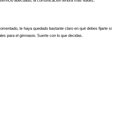
n servicio adecuado, la comunicación tendrá más fluidez.
entado, te haya quedado bastante claro en qué debes fijarte si
es para el gimnasio. Suerte con lo que decidas.