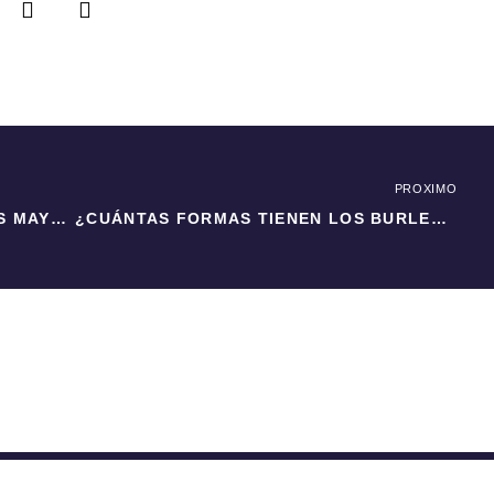
PROXIMO
CAMBIOS DENTALES EN PERSONAS MAYORES DE 50 AÑOS
¿CUÁNTAS FORMAS TIENEN LOS BURLETES Y CUÁL ELEGIR?