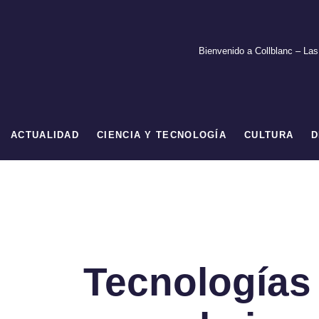
Ir
al
contenido
Bienvenido a Collblanc – Las
ACTUALIDAD
CIENCIA Y TECNOLOGÍA
CULTURA
D
Tecnologías