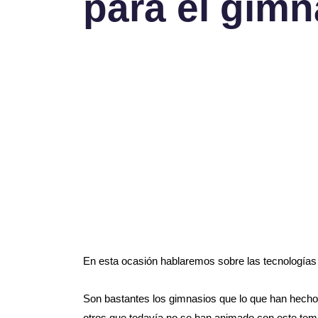
para el gimn
En esta ocasión hablaremos sobre las tecnologías
Son bastantes los gimnasios que lo que han hecho es
otros que todavía no se han animado con este tem