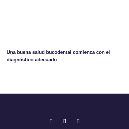
Una buena salud bucodental comienza con el
diagnóstico adecuado
F
T
I
a
w
n