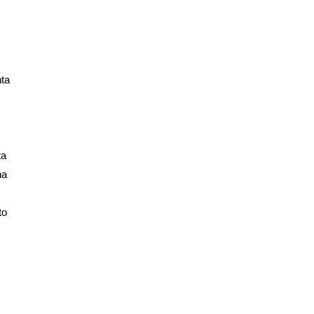
nta
ta
ha
to