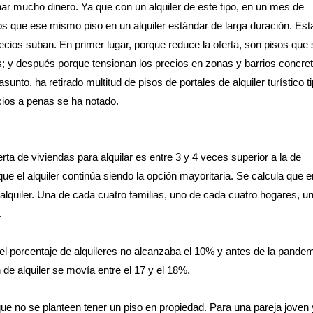
ar mucho dinero. Ya que con un alquiler de este tipo, en un mes de
sos que ese mismo piso en un alquiler estándar de larga duración. Est
cios suban. En primer lugar, porque reduce la oferta, son pisos que 
stas; y después porque tensionan los precios en zonas y barrios concre
unto, ha retirado multitud de pisos de portales de alquiler turístico t
cios a penas se ha notado.
ferta de viviendas para alquilar es entre 3 y 4 veces superior a la de
e el alquiler continúa siendo la opción mayoritaria. Se calcula que e
alquiler. Una de cada cuatro familias, uno de cada cuatro hogares, u
.
8, el porcentaje de alquileres no alcanzaba el 10% y antes de la pande
de alquiler se movía entre el 17 y el 18%.
 que no se planteen tener un piso en propiedad. Para una pareja joven