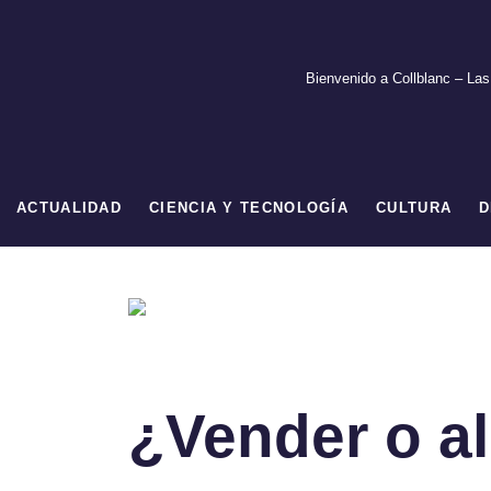
Ir
al
contenido
Bienvenido a Collblanc – Las
ACTUALIDAD
CIENCIA Y TECNOLOGÍA
CULTURA
D
¿Vender o al