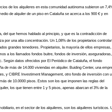
recios de los alquileres en esta comunidad autónoma subieron un 7,4
 medio de alquiler de un piso en Cataluña se acerca a los 900 € y en
ta, del que hemos hablado al principio, y que es la contradicción de
iza por una alta concentración. Un 1,08% de los propietarios controla
mados grandes tenedores. Propietarios, la mayoría de ellos empresas,
os a los llamados fondos buitre, fondos de inversión, aseguradoras,
. Según datos ofrecidos por El Periódico de Cataluña, el fondo
ña de más de 14.000 viviendas en alquiler. Buiding Center, una empr
eres, y CIBRE Investiment Management, otro fondo de inversión con 
 más de 10.0000 pisos. Estos son los que imponen las reglas del
uiler, los que tienen entre 1 y 5 pisos, apenas abarcan el 3% de la
iario, en el sector de los alquileres, son los alquileres turísticos.