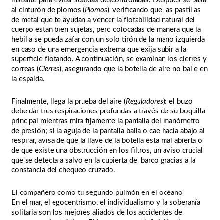
instante para evitar subidas descontroladas. Después se pasa
al cinturón de plomos (
Plomos
), verificando que las pastillas
de metal que te ayudan a vencer la flotabilidad natural del
cuerpo están bien sujetas, pero colocadas de manera que la
hebilla se pueda zafar con un solo tirón de la mano izquierda
en caso de una emergencia extrema que exija subir a la
superficie flotando. A continuación, se examinan los cierres y
correas (
Cierres
), asegurando que la botella de aire no baile en
la espalda.
Finalmente, llega la prueba del aire (
Reguladores
): el buzo
debe dar tres respiraciones profundas a través de su boquilla
principal mientras mira fijamente la pantalla del manómetro
de presión; si la aguja de la pantalla baila o cae hacia abajo al
respirar, avisa de que la llave de la botella está mal abierta o
de que existe una obstrucción en los filtros, un aviso crucial
que se detecta a salvo en la cubierta del barco gracias a la
constancia del chequeo cruzado.
El compañero como tu segundo pulmón en el océano
En el mar, el egocentrismo, el individualismo y la soberanía
solitaria son los mejores aliados de los accidentes de