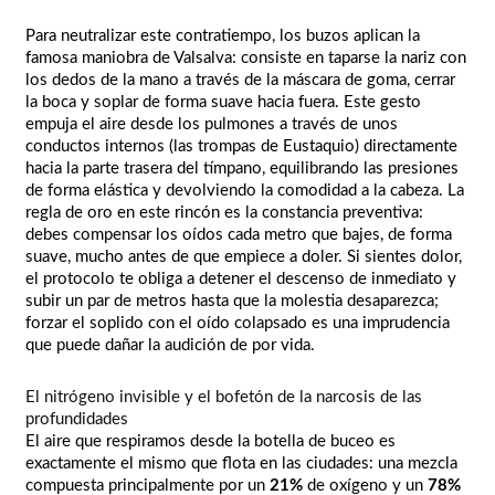
Para neutralizar este contratiempo, los buzos aplican la
famosa maniobra de Valsalva: consiste en taparse la nariz con
los dedos de la mano a través de la máscara de goma, cerrar
la boca y soplar de forma suave hacia fuera. Este gesto
empuja el aire desde los pulmones a través de unos
conductos internos (las trompas de Eustaquio) directamente
hacia la parte trasera del tímpano, equilibrando las presiones
de forma elástica y devolviendo la comodidad a la cabeza. La
regla de oro en este rincón es la constancia preventiva:
debes compensar los oídos cada metro que bajes, de forma
suave, mucho antes de que empiece a doler. Si sientes dolor,
el protocolo te obliga a detener el descenso de inmediato y
subir un par de metros hasta que la molestia desaparezca;
forzar el soplido con el oído colapsado es una imprudencia
que puede dañar la audición de por vida.
El nitrógeno invisible y el bofetón de la narcosis de las
profundidades
El aire que respiramos desde la botella de buceo es
exactamente el mismo que flota en las ciudades: una mezcla
compuesta principalmente por un
21%
de oxígeno y un
78%