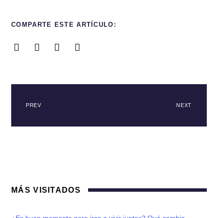
COMPARTE ESTE ARTÍCULO:
PREV
NEXT
MÁS VISITADOS
¿Es buen momento para iros a vivir juntos? Qué cambia