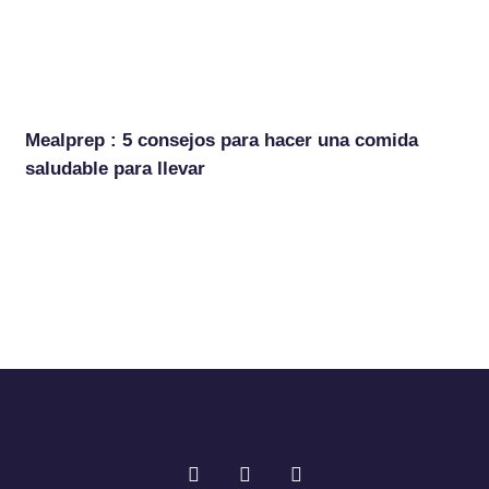
Mealprep : 5 consejos para hacer una comida
saludable para llevar
F
T
I