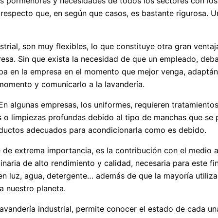
os pormenores y necesidades de todos los sectores con los 
 respecto que, en según que casos, es bastante rigurosa. Un
rial, son muy flexibles, lo que constituye otra gran ventaj
esa. Sin que exista la necesidad de que un empleado, deba 
 ropa en la empresa en el momento que mejor venga, adaptá
 momento y comunicarlo a la lavandería.
En algunas empresas, los uniformes, requieren tratamientos
 o limpiezas profundas debido al tipo de manchas que se 
oductos adecuados para acondicionarla como es debido.
e de extrema importancia, es la contribución con el medio
aria de alto rendimiento y calidad, necesaria para este fin
e en luz, agua, detergente… además de que la mayoría utiliz
a nuestro planeta.
avandería industrial, permite conocer el estado de cada u