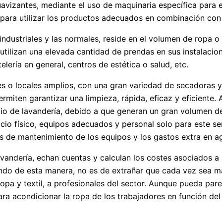
uavizantes, mediante el uso de maquinaria específica para e
a para utilizar los productos adecuados en combinación co
industriales y las normales, reside en el volumen de ropa o 
ilizan una elevada cantidad de prendas en sus instalacione
ería en general, centros de estética o salud, etc.
ves o locales amplios, con una gran variedad de secadoras 
rmiten garantizar una limpieza, rápida, eficaz y eficient
cio de lavandería, debido a que generan un gran volumen de
io físico, equipos adecuados y personal solo para este ser
s de mantenimiento de los equipos y los gastos extra en ag
vandería, echan cuentas y calculan los costes asociados a
endo de esta manera, no es de extrañar que cada vez sea má
pa y textil, a profesionales del sector. Aunque pueda parec
a acondicionar la ropa de los trabajadores en función del 