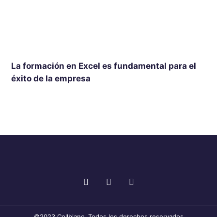
La formación en Excel es fundamental para el
éxito de la empresa
F
T
I
a
w
n
c
i
s
e
t
t
b
t
a
©2023 Collblanc. Todos los derechos reservados